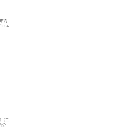
北市內
3、4
四（二
竹分