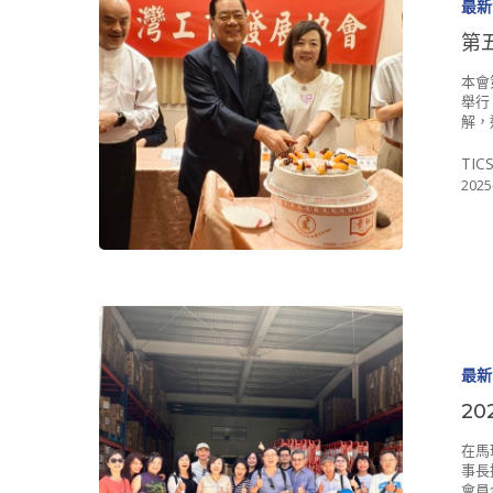
最新
第
本會
舉行
解，
TIC
2025
最新
2
在馬
事長
會員