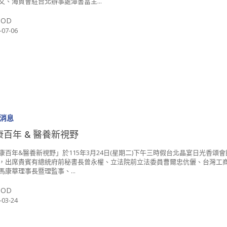
文、海貿會駐台北辦事處潭書富主...
SOD
-07-06
消息
康百年 & 醫養新視野
康百年&醫養新視野」於115年3月24日(星期二)下午三時假台北晶宴日光香頌會
，出席貴賓有總統府前秘書長曾永權、立法院前立法委員曹爾忠伉儷、台灣工
馬康華理事長暨理監事、...
SOD
-03-24