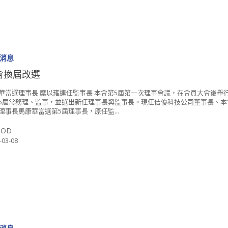
消息
會換屆改選
華當選理事長 糜以雍連任監事長 本會第5屆第一次理事會議，在會員大會後舉
5屆常務理、監事，並選出新任理事長與監事長。現任佶優科技公司董事長、本
理事長馬康華當選第5屆理事長，原任監...
SOD
-03-08