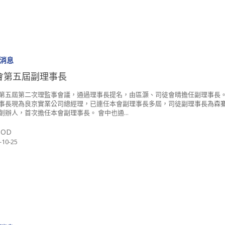
消息
會第五屆副理事長
第五屆第二次理監事會議，通過理事長提名，由區灝、司徒會晴擔任副理事長。
事長現為良京實業公司總經理，已連任本會副理事長多屆，司徒副理事長為森
創辦人，首次擔任本會副理事長。 會中也通...
SOD
-10-25