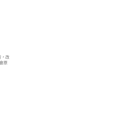
行，改
會原