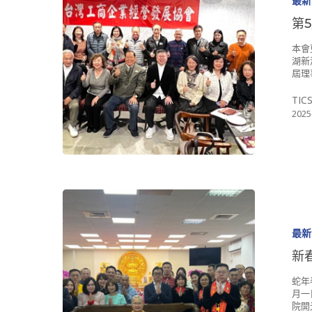
最新
第
本會
湖新
屆理
TIC
2025
最新
新
蛇年
月一
院開