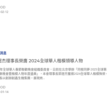
SOD
-02-12
消息
煜杰理事長榮膺 2024全球華人楷模領導人物
25年全球華人春節聯歡晚會組織委員會，日前在北京舉辦「同根同夢·2025全球
歡晚會暨楷模人物年度盛典」，本會理事長郭煜杰獲頒2024全球華人楷模殊榮。
長以創辦創鑫生機集團，展現商...
SOD
-01-14