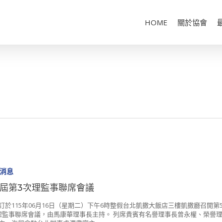
HOME
關於協會
消息
5屆第3次理監事聯席會議
訂於115年06月16日（星期二）下午6時整假台北凱撒大飯店三樓凱撒廳召開第
理監事聯席會議，由馬康華理事長主持。 列席貴賓有名譽理事長曾永權、榮譽