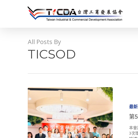
Skip
to
main
content
All Posts By
TICSOD
最新
第
本會
3次