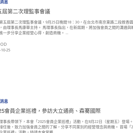
消息
五屆第二次理監事會議
第五屆第二次理監事會議，9月25日晚間18：30，在台北市南京東路二段敘香
，由理事長馬康華主持。 馬理事長指出，在新屆期，將加強會員之間的溝通與
進一步分享企業經營心得，創造商機。 ...
SOD
-10-25
消息
025會員企業巡禮，參訪大立通商、森騫國際
理事長帶領下，本會「2025會員企業巡禮」活動，在8月22日（星期五）登場。
接任後，致力加強會員之間的了解，分享不同業別的經營理念與商機。 首場「20
企業巡禮」活動，特請本會常務...