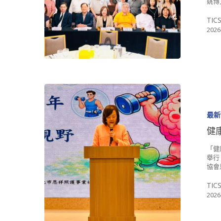
姚博
TIC
2026
最新
健
「健
舉行
協會
TIC
2026