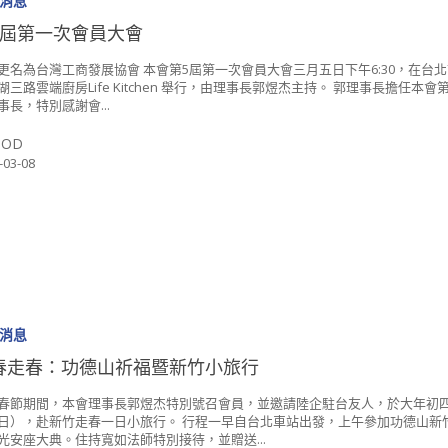
消息
5屆第一次會員大會
更名為台灣工商發展協會 本會第5屆第一次會員大會三月五日下午6:30，在台
湖三路雲端廚房Life Kitchen 舉行，由理事長郭煜杰主持。 郭理事長擔任本會第
事長，特別感謝會...
SOD
-03-08
消息
春走春：功德山祈福暨新竹小旅行
春節期間，本會理事長郭煜杰特別號召會員，並邀請陸企駐台友人，於大年初
日），赴新竹走春一日小旅行。 行程一早自台北車站出發，上午參加功德山新
光安座大典。住持寬如法師特別接待，並贈送...