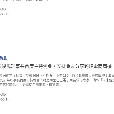
SOD
-08-31
消息
屆後馬理事長首度主持例會，安排會友分享跨境電商商機
換屆後首度例會，於6月6日（星期五）下午6:30，假台北凱撒大飯店四樓上海
 馬康華理事長首度主持例會，特邀阿里巴巴電子商務公司專家，簡報「未來經
時代的變化」，分享從台灣出發，擁抱跨...
SOD
-06-11