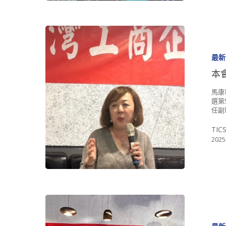
最新
本
馬康
選第
任副
TIC
2025