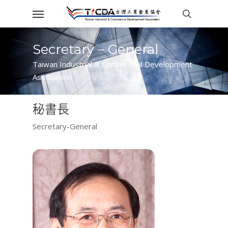
Skip
Menu
to
search
main
content
Secretary – General
Taiwan Industrial & Commercial Development
Association
秘書長
Secretary-General